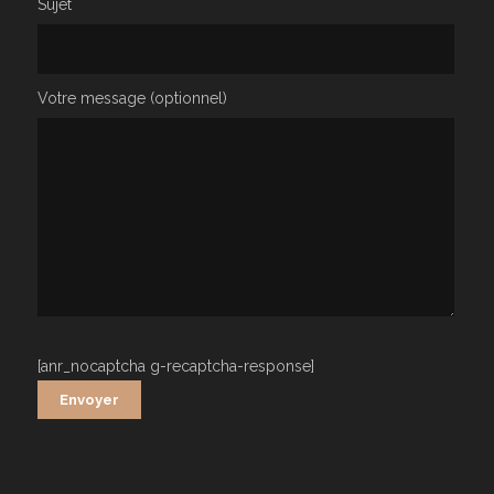
Sujet
Votre message (optionnel)
[anr_nocaptcha g-recaptcha-response]
Alternative: